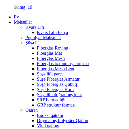
Ev
Məhsullar
Kvars Lifi
Kvars Lifli Parça
Populyar Məhsullar
Şüşə lif
Fiberglas Roving
Fiberglas Mat
Fiberglas Mesh
Fiberglas toxunmuş sürüşmə
Fiberglas Mesh Lent
Şüşə lifli parça
Şüşə Fiberglas Armatur
Şüşə Fiberglas Çubuq
Şüşə Fiberglas Boru
Şüşə lifli doğranmış iplər
ŞRP barmaqlığı
GRP struktur forması
Qatran
Epoksi qatranı
Doymamış Polyester Qatran
Vinil qatranı