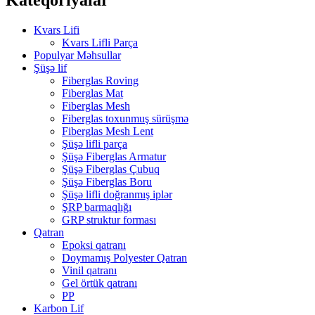
Kvars Lifi
Kvars Lifli Parça
Populyar Məhsullar
Şüşə lif
Fiberglas Roving
Fiberglas Mat
Fiberglas Mesh
Fiberglas toxunmuş sürüşmə
Fiberglas Mesh Lent
Şüşə lifli parça
Şüşə Fiberglas Armatur
Şüşə Fiberglas Çubuq
Şüşə Fiberglas Boru
Şüşə lifli doğranmış iplər
ŞRP barmaqlığı
GRP struktur forması
Qatran
Epoksi qatranı
Doymamış Polyester Qatran
Vinil qatranı
Gel örtük qatranı
PP
Karbon Lif