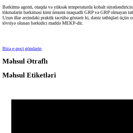
Bərkitmə agenti, otaqda və yüksək temperaturda kobalt sürətləndiricisi
tökmələrin bərkiməsi kimi ümumi məqsədli GRP və GRP olmayan tətbi
Uzun illər ərzindəki praktik təcrübə göstərir ki, dəniz tətbiqləri üçü
tövsiyə olunan bərkidici maddə MEKP-dir.
Bizə e-poçt göndərin
Məhsul Ətraflı
Məhsul Etiketləri