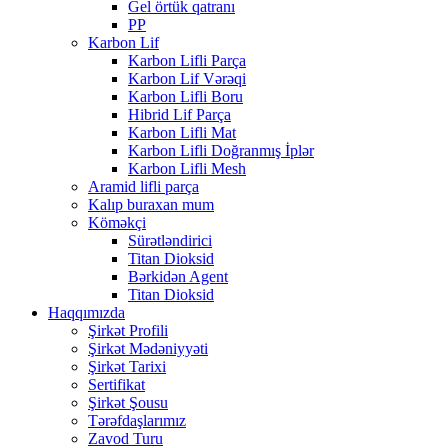
Gel örtük qatranı
PP
Karbon Lif
Karbon Lifli Parça
Karbon Lif Vərəqi
Karbon Lifli Boru
Hibrid Lif Parça
Karbon Lifli Mat
Karbon Lifli Doğranmış İplər
Karbon Lifli Mesh
Aramid lifli parça
Kalıp buraxan mum
Köməkçi
Sürətləndirici
Titan Dioksid
Bərkidən Agent
Titan Dioksid
Haqqımızda
Şirkət Profili
Şirkət Mədəniyyəti
Şirkət Tarixi
Sertifikat
Şirkət Şousu
Tərəfdaşlarımız
Zavod Turu