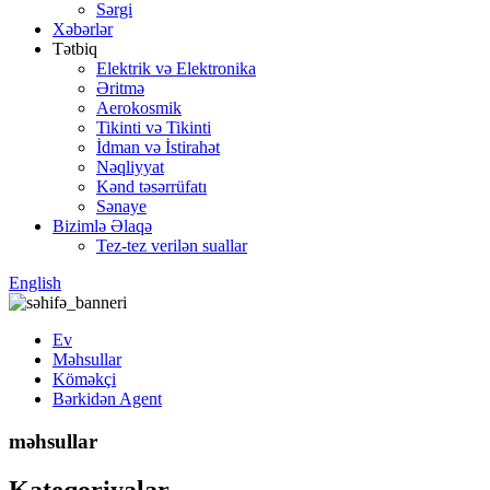
Sərgi
Xəbərlər
Tətbiq
Elektrik və Elektronika
Əritmə
Aerokosmik
Tikinti və Tikinti
İdman və İstirahət
Nəqliyyat
Kənd təsərrüfatı
Sənaye
Bizimlə Əlaqə
Tez-tez verilən suallar
English
Ev
Məhsullar
Köməkçi
Bərkidən Agent
məhsullar
Kateqoriyalar