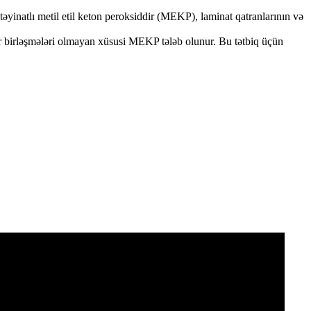
əyinatlı metil etil keton peroksiddir (MEKP), laminat qatranlarının və
lyar birləşmələri olmayan xüsusi MEKP tələb olunur. Bu tətbiq üçün