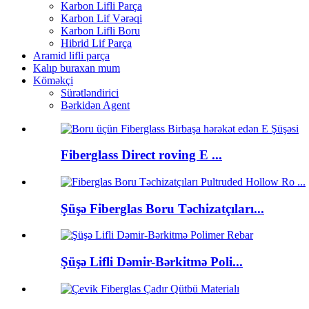
Karbon Lifli Parça
Karbon Lif Vərəqi
Karbon Lifli Boru
Hibrid Lif Parça
Aramid lifli parça
Kalıp buraxan mum
Köməkçi
Sürətləndirici
Bərkidən Agent
Fiberglass Direct roving E ...
Şüşə Fiberglas Boru Təchizatçıları...
Şüşə Lifli Dəmir-Bərkitmə Poli...