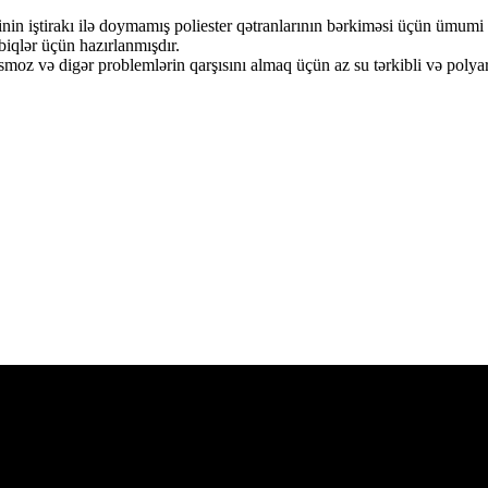
nin iştirakı ilə doymamış poliester qətranlarının bərkiməsi üçün ümumi t
qlər üçün hazırlanmışdır.
n osmoz və digər problemlərin qarşısını almaq üçün az su tərkibli və po