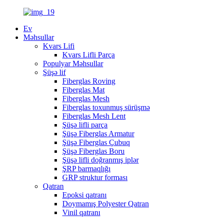
Ev
Məhsullar
Kvars Lifi
Kvars Lifli Parça
Populyar Məhsullar
Şüşə lif
Fiberglas Roving
Fiberglas Mat
Fiberglas Mesh
Fiberglas toxunmuş sürüşmə
Fiberglas Mesh Lent
Şüşə lifli parça
Şüşə Fiberglas Armatur
Şüşə Fiberglas Çubuq
Şüşə Fiberglas Boru
Şüşə lifli doğranmış iplər
ŞRP barmaqlığı
GRP struktur forması
Qatran
Epoksi qatranı
Doymamış Polyester Qatran
Vinil qatranı