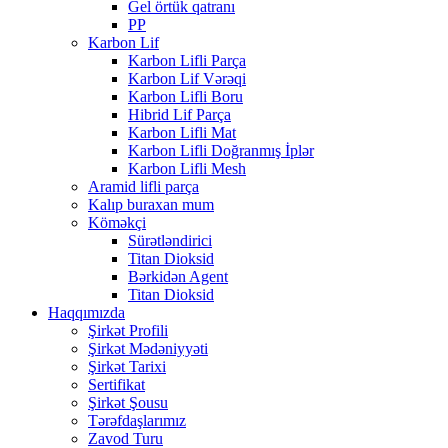
Gel örtük qatranı
PP
Karbon Lif
Karbon Lifli Parça
Karbon Lif Vərəqi
Karbon Lifli Boru
Hibrid Lif Parça
Karbon Lifli Mat
Karbon Lifli Doğranmış İplər
Karbon Lifli Mesh
Aramid lifli parça
Kalıp buraxan mum
Köməkçi
Sürətləndirici
Titan Dioksid
Bərkidən Agent
Titan Dioksid
Haqqımızda
Şirkət Profili
Şirkət Mədəniyyəti
Şirkət Tarixi
Sertifikat
Şirkət Şousu
Tərəfdaşlarımız
Zavod Turu