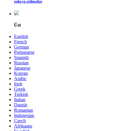
onlayn xidmətlər
Üst
English
French
German
Portuguese
Spanish
Russian
Japanese
Korean
Arabic
Irish
Greek
Turkish
Italian
Danish
Romanian
Indonesian
Czech
Afrikaans