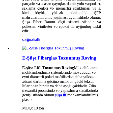
parçadır və əsasən qayıqlar, dəmir yolu vaqonları,
saxlama çənləri və memarlıq strukturları və s.
kimi böyük, yüksək möhkəmlikli ŞFP
məhsullarının əl ilə yığılması üçün istifadə olunur.
Şüşə Fiber Bantın ölçü sistemi silandır və
poliester, vinilester və epoksi ilə uyğunluq təşkil
edir.
sorğu
ətraflı
E-Şüşə Fiberglas Toxunmuş Roving
E-şüşə Lifli Toxunmuş Roving
Müxtəlif qatran
möhkəmləndirmə sistemlərində mövcuddur və
eyni diametrli polad məftillərdən daha yüksək
xüsusi dartılma gücünə malik ən güclü tekstil
liflərindən biridir və daha aşağı çəkidədir. Əlin
mexaniki prosesində və yapışdırma sənətlərində
geniş istifadə olunur.
şüşə lif
möhkəmləndirilmiş
plastik.
MOQ: 10 ton