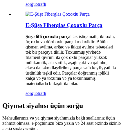
sorğu
ətraflı
E-Şüşə Fiberglas Çoxoxlu Parça
Şüşə lifli çoxoxlu parça
Tək istiqamətli, iki oxlu,
üç oxlu və dörd oxlu parçalar daxildir. Bütün
qismən əyilmə, arğac və ikiqat əyilmə təbəqələri
tək bir parçaya tikilir. Toxunmuş yivlərdə
filament qıvrımı ilə çox oxlu parçalar yüksək
möhkəmlik, əla sərtlik, aşağı çəki və qalınlıq,
eləcə də təkmilləşdirilmiş parça səth keyfiyyəti ilə
üstünlük təşkil edir. Parçalar doğranmış iplikli
xalça və ya toxuma və ya toxunmamış
materiallarla birləşdirilə bilər.
sorğu
ətraflı
Qiymət siyahısı üçün sorğu
Məhsullarımız və ya qiymət siyahımızla bağlı suallarınız üçün
zəhmət olmasa, e-poçtunuzu bizə yazın və 24 saat ərzində sizinlə
əlaqə saxlayacağıq.