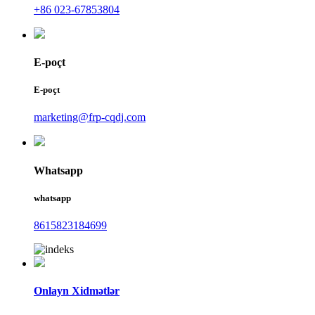
+86 023-67853804
E-poçt
E-poçt
marketing@frp-cqdj.com
Whatsapp
whatsapp
8615823184699
Onlayn Xidmətlər