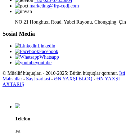
+86 023-67853804
marketing@frp-cqdj.com
NO.21 Honghuxi Road, Yubei Rayonu, Chongqing, Çin
Sosial Media
Linkedin
Facebook
Whatsapp
youtube
© Müəllif hüquqları - 2010-2025: Bütün hüquqlar qorunur.
İsti
Məhsullar
-
Sayt xəritəsi
-
ƏN YAXŞI BLOQ
-
ƏN YAXŞI
AXTARIŞ
Telefon
Tel