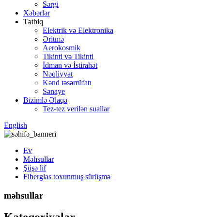
Sərgi
Xəbərlər
Tətbiq
Elektrik və Elektronika
Əritmə
Aerokosmik
Tikinti və Tikinti
İdman və İstirahət
Nəqliyyat
Kənd təsərrüfatı
Sənaye
Bizimlə Əlaqə
Tez-tez verilən suallar
English
Ev
Məhsullar
Şüşə lif
Fiberglas toxunmuş sürüşmə
məhsullar
Kateqoriyalar