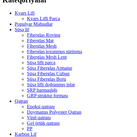
Kvars Lifi
Kvars Lifli Parça
Populyar Məhsullar
Şüşə lif
Fiberglas Roving
Fiberglas Mat
Fiberglas Mesh
Fiberglas toxunmuş sürüşmə
Fiberglas Mesh Lent
Şüşə lifli parça
Şüşə Fiberglas Armatur
Şüşə Fiberglas Çubuq
Şüşə Fiberglas Boru
Şüşə lifli doğranmış iplər
ŞRP barmaqlığı
GRP struktur forması
Qatran
Epoksi qatranı
Doymamış Polyester Qatran
Vinil qatranı
Gel örtük qatranı
PP
Karbon Lif