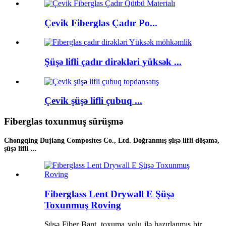
Çevik Fiberglas Çadır Po...
Şüşə lifli çadır dirəkləri yüksək ...
Çevik şüşə lifli çubuq ...
Fiberglas toxunmuş sürüşmə
Chongqing Dujiang Composites Co., Ltd. Doğranmış şüşə lifli döşəmə,
şüşə lifli ...
Fiberglass Lent Drywall E Şüşə
Toxunmuş Roving
Şüşə Fiber Bant, toxuma yolu ilə hazırlanmış bir