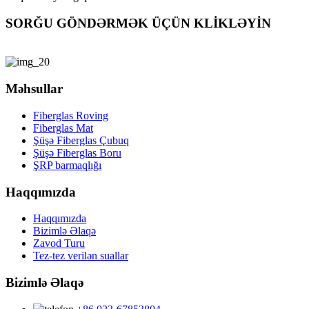
SORĞU GÖNDƏRMƏK ÜÇÜN KLİKLƏYİN
Məhsullar
Fiberglas Roving
Fiberglas Mat
Şüşə Fiberglas Çubuq
Şüşə Fiberglas Boru
ŞRP barmaqlığı
Haqqımızda
Haqqımızda
Bizimlə Əlaqə
Zavod Turu
Tez-tez verilən suallar
Bizimlə Əlaqə