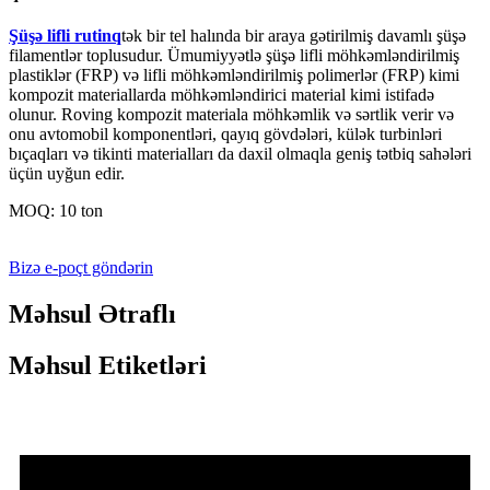
Şüşə lifli rutinq
tək bir tel halında bir araya gətirilmiş davamlı şüşə
filamentlər toplusudur. Ümumiyyətlə şüşə lifli möhkəmləndirilmiş
plastiklər (FRP) və lifli möhkəmləndirilmiş polimerlər (FRP) kimi
kompozit materiallarda möhkəmləndirici material kimi istifadə
olunur. Roving kompozit materiala möhkəmlik və sərtlik verir və
onu avtomobil komponentləri, qayıq gövdələri, külək turbinləri
bıçaqları və tikinti materialları da daxil olmaqla geniş tətbiq sahələri
üçün uyğun edir.
MOQ: 10 ton
Bizə e-poçt göndərin
Məhsul Ətraflı
Məhsul Etiketləri