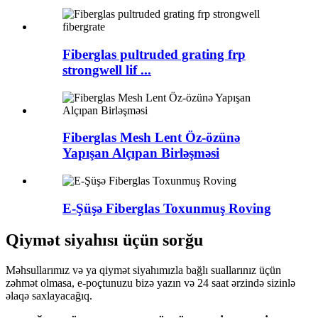
Fiberglas pultruded grating frp
strongwell lif ...
Fiberglas Mesh Lent Öz-özünə
Yapışan Alçıpan Birləşməsi
E-Şüşə Fiberglas Toxunmuş Roving
Qiymət siyahısı üçün sorğu
Məhsullarımız və ya qiymət siyahımızla bağlı suallarınız üçün
zəhmət olmasa, e-poçtunuzu bizə yazın və 24 saat ərzində sizinlə
əlaqə saxlayacağıq.