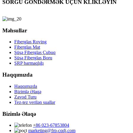
SORĞU GÖNDƏRMƏK ÜÇÜN KLİKLƏYİN
Məhsullar
Fiberglas Roving
Fiberglas Mat
Şüşə Fiberglas Çubuq
Şüşə Fiberglas Boru
ŞRP barmaqlığı
Haqqımızda
Haqqımızda
Bizimlə Əlaqə
Zavod Turu
Tez-tez verilən suallar
Bizimlə Əlaqə
+86 023-67853804
marketing@frp-cqdj.com