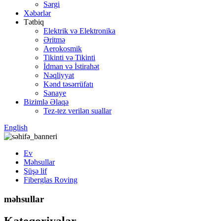
Sərgi
Xəbərlər
Tətbiq
Elektrik və Elektronika
Əritmə
Aerokosmik
Tikinti və Tikinti
İdman və İstirahət
Nəqliyyat
Kənd təsərrüfatı
Sənaye
Bizimlə Əlaqə
Tez-tez verilən suallar
English
Ev
Məhsullar
Şüşə lif
Fiberglas Roving
məhsullar
Kateqoriyalar