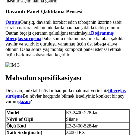
məşhur seçim halına gətirir.
Davamlı Panel Qəlibləmə Prosesi
Qatran
Qarışıq, davamlı hərəkət edən təbəqənin üzərinə sabit
sürətlə nəzarət edilən miqdarda bərabər şəkildə tətbiq olunur.
Qatran bıçağı qətranın qalınlığını tənzimləyir.
Doğranmış
fiberglas sürüşmə
Daha sonra qatranın üzərinə bərabər şəkildə
yayılır və sendviç quruluşu yaratmaq üçün üst təbəqə əlavə
olunur. Daha sonra yaş montaj kompozit panel istehsal etmək
üçün bərkimə sobasından keçirilir.
Məhsulun spesifikasiyası
Deyəsən, müxtəlif növlər haqqında məlumat verirsiniz
fiberglas
sürüşmə
Bu növlər haqqında bilmək istədiyiniz konkret bir şey
varmı?
gəzən
?
Model
E3-2400-528-lər
Növü
of
Ölçü
Silane
Ölçü
Kod
E3-2400-528-lər
Xətti
Sıxlıq
(
mətn)
2400TEX