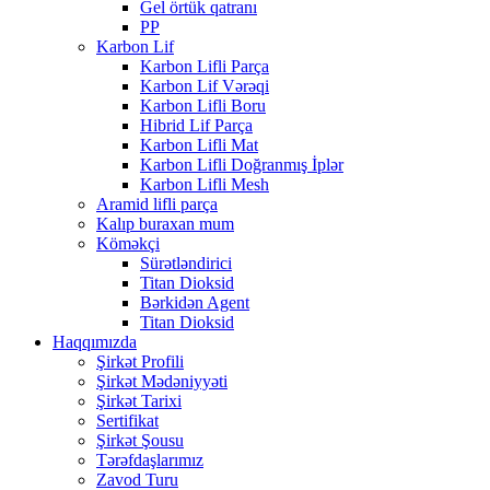
Gel örtük qatranı
PP
Karbon Lif
Karbon Lifli Parça
Karbon Lif Vərəqi
Karbon Lifli Boru
Hibrid Lif Parça
Karbon Lifli Mat
Karbon Lifli Doğranmış İplər
Karbon Lifli Mesh
Aramid lifli parça
Kalıp buraxan mum
Köməkçi
Sürətləndirici
Titan Dioksid
Bərkidən Agent
Titan Dioksid
Haqqımızda
Şirkət Profili
Şirkət Mədəniyyəti
Şirkət Tarixi
Sertifikat
Şirkət Şousu
Tərəfdaşlarımız
Zavod Turu