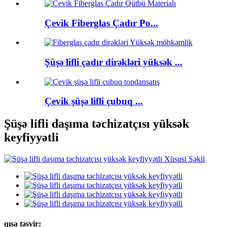
Çevik Fiberglas Çadır Po...
Şüşə lifli çadır dirəkləri yüksək ...
Çevik şüşə lifli çubuq ...
Şüşə lifli daşıma təchizatçısı yüksək
keyfiyyətli
qısa təsvir: