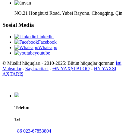
NO.21 Honghuxi Road, Yubei Rayonu, Chongqing, Çin
Sosial Media
Linkedin
Facebook
Whatsapp
youtube
© Müəllif hüquqları - 2010-2025: Bütün hüquqlar qorunur.
İsti
Məhsullar
-
Sayt xəritəsi
-
ƏN YAXŞI BLOQ
-
ƏN YAXŞI
AXTARIŞ
Telefon
Tel
+86 023-67853804