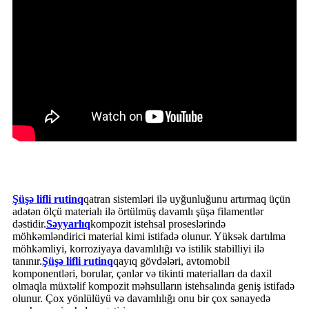
Şüşə lifli rutinq
qatran sistemləri ilə uyğunluğunu artırmaq üçün
adətən ölçü materialı ilə örtülmüş davamlı şüşə filamentlər
dəstidir.
Səyyarlıq
kompozit istehsal proseslərində
möhkəmləndirici material kimi istifadə olunur. Yüksək dartılma
möhkəmliyi, korroziyaya davamlılığı və istilik stabilliyi ilə
tanınır.
Şüşə lifli rutinq
qayıq gövdələri, avtomobil
komponentləri, borular, çənlər və tikinti materialları da daxil
olmaqla müxtəlif kompozit məhsulların istehsalında geniş istifadə
olunur. Çox yönlülüyü və davamlılığı onu bir çox sənayedə