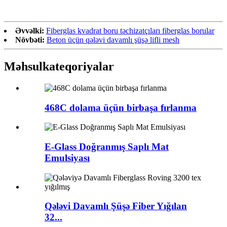
Əvvəlki:
Fiberglas kvadrat boru təchizatçıları fiberglas borular
Növbəti:
Beton üçün qələvi davamlı şüşə lifli mesh
Məhsul
kateqoriyalar
468C dolama üçün birbaşa fırlanma
E-Glass Doğranmış Saplı Mat
Emulsiyası
Qələvi Davamlı Şüşə Fiber Yığılan
32...