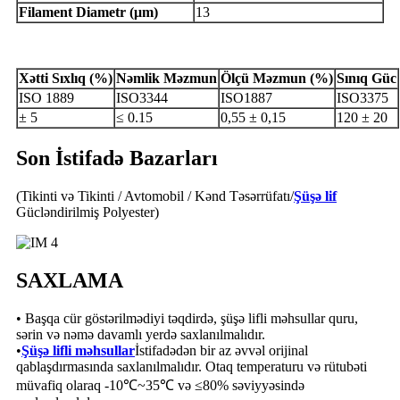
Filament
Diametr
(μm)
13
Xətti
Sıxlıq
(%)
Nəmlik
Məzmun
Ölçü
Məzmun
(%)
Sınıq
Güc
ISO 1889
ISO3344
ISO1887
ISO3375
± 5
≤ 0.15
0,55 ± 0,15
120 ± 20
Son İstifadə Bazarları
(Tikinti və Tikinti / Avtomobil / Kənd Təsərrüfatı/
Şüşə lif
Gücləndirilmiş Polyester)
SAXLAMA
• Başqa cür göstərilmədiyi təqdirdə, şüşə lifli məhsullar quru,
sərin və nəmə davamlı yerdə saxlanılmalıdır.
•
Şüşə lifli məhsullar
İstifadədən bir az əvvəl orijinal
qablaşdırmasında saxlanılmalıdır. Otaq temperaturu və rütubəti
müvafiq olaraq -10℃~35℃ və ≤80% səviyyəsində