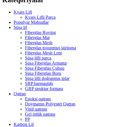
Kvars Lifi
Kvars Lifli Parça
Populyar Məhsullar
Şüşə lif
Fiberglas Roving
Fiberglas Mat
Fiberglas Mesh
Fiberglas toxunmuş sürüşmə
Fiberglas Mesh Lent
Şüşə lifli parça
Şüşə Fiberglas Armatur
Şüşə Fiberglas Çubuq
Şüşə Fiberglas Boru
Şüşə lifli doğranmış iplər
ŞRP barmaqlığı
GRP struktur forması
Qatran
Epoksi qatranı
Doymamış Polyester Qatran
Vinil qatranı
Gel örtük qatranı
PP
Karbon Lif