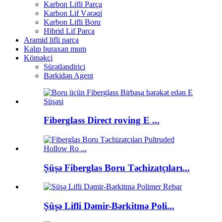
Karbon Lifli Parça
Karbon Lif Vərəqi
Karbon Lifli Boru
Hibrid Lif Parça
Aramid lifli parça
Kalıp buraxan mum
Köməkçi
Sürətləndirici
Bərkidən Agent
Fiberglass Direct roving E ...
Şüşə Fiberglas Boru Təchizatçıları...
Şüşə Lifli Dəmir-Bərkitmə Poli...