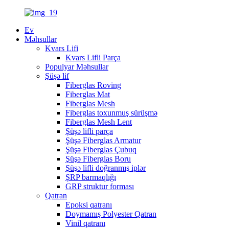
Ev
Məhsullar
Kvars Lifi
Kvars Lifli Parça
Populyar Məhsullar
Şüşə lif
Fiberglas Roving
Fiberglas Mat
Fiberglas Mesh
Fiberglas toxunmuş sürüşmə
Fiberglas Mesh Lent
Şüşə lifli parça
Şüşə Fiberglas Armatur
Şüşə Fiberglas Çubuq
Şüşə Fiberglas Boru
Şüşə lifli doğranmış iplər
ŞRP barmaqlığı
GRP struktur forması
Qatran
Epoksi qatranı
Doymamış Polyester Qatran
Vinil qatranı