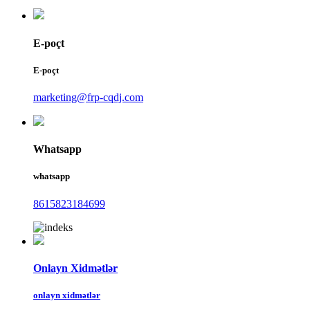
E-poçt
E-poçt
marketing@frp-cqdj.com
Whatsapp
whatsapp
8615823184699
Onlayn Xidmətlər
onlayn xidmətlər