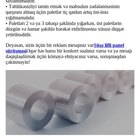
saxlanılmalıdır.
• Təhlükəsizliyi təmin etmək və məhsulun zədələnməsinin
qarşısını almaq üçün paletlər üç qatdan artıq üst-üstə
yığılmamalıdır.
• Paletləri 2 və ya 3 təbəqə şəklində yığarkən, üst paletlərin
düzgün və hamar şəkildə hərəkət etdirilməsinə xüsusi diqqət
yetirilməlidir.
Deyəsən, sizin üçün bir reklam mesajınız var
Şüşə lifli panel
sürüşməsi
Əgər hər hansı bir konkret sualınız varsa və ya mesajı
dəqiqləşdirmək üçün köməyə ehtiyacınız varsa, soruşmaqdan
çəkinməyin!