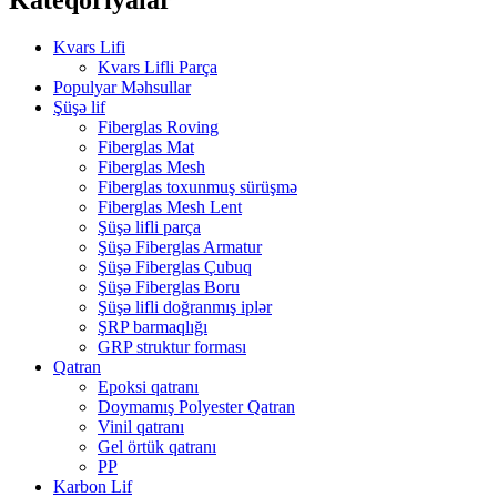
Kvars Lifi
Kvars Lifli Parça
Populyar Məhsullar
Şüşə lif
Fiberglas Roving
Fiberglas Mat
Fiberglas Mesh
Fiberglas toxunmuş sürüşmə
Fiberglas Mesh Lent
Şüşə lifli parça
Şüşə Fiberglas Armatur
Şüşə Fiberglas Çubuq
Şüşə Fiberglas Boru
Şüşə lifli doğranmış iplər
ŞRP barmaqlığı
GRP struktur forması
Qatran
Epoksi qatranı
Doymamış Polyester Qatran
Vinil qatranı
Gel örtük qatranı
PP
Karbon Lif