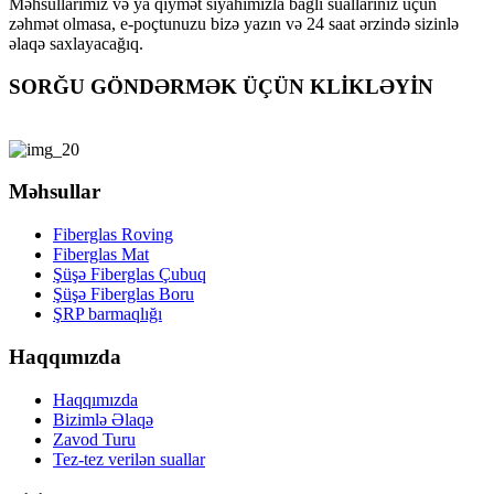
Məhsullarımız və ya qiymət siyahımızla bağlı suallarınız üçün
zəhmət olmasa, e-poçtunuzu bizə yazın və 24 saat ərzində sizinlə
əlaqə saxlayacağıq.
SORĞU GÖNDƏRMƏK ÜÇÜN KLİKLƏYİN
Məhsullar
Fiberglas Roving
Fiberglas Mat
Şüşə Fiberglas Çubuq
Şüşə Fiberglas Boru
ŞRP barmaqlığı
Haqqımızda
Haqqımızda
Bizimlə Əlaqə
Zavod Turu
Tez-tez verilən suallar