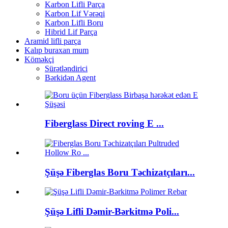
Karbon Lifli Parça
Karbon Lif Vərəqi
Karbon Lifli Boru
Hibrid Lif Parça
Aramid lifli parça
Kalıp buraxan mum
Köməkçi
Sürətləndirici
Bərkidən Agent
Fiberglass Direct roving E ...
Şüşə Fiberglas Boru Təchizatçıları...
Şüşə Lifli Dəmir-Bərkitmə Poli...