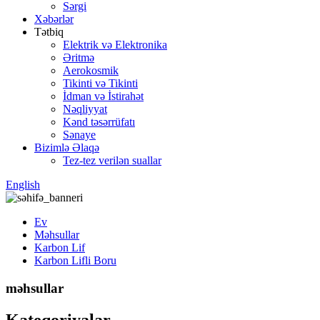
Sərgi
Xəbərlər
Tətbiq
Elektrik və Elektronika
Əritmə
Aerokosmik
Tikinti və Tikinti
İdman və İstirahət
Nəqliyyat
Kənd təsərrüfatı
Sənaye
Bizimlə Əlaqə
Tez-tez verilən suallar
English
Ev
Məhsullar
Karbon Lif
Karbon Lifli Boru
məhsullar
Kateqoriyalar