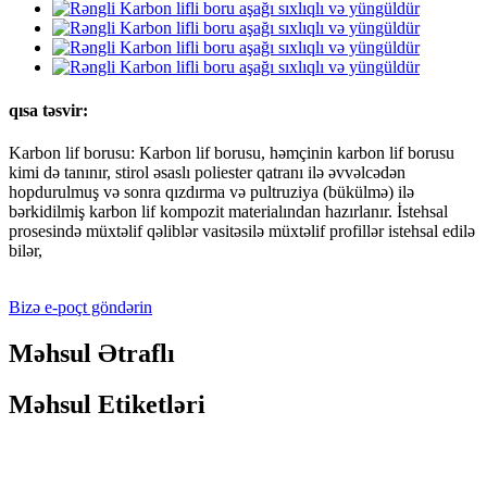
qısa təsvir:
Karbon lif borusu: Karbon lif borusu, həmçinin karbon lif borusu
kimi də tanınır, stirol əsaslı poliester qatranı ilə əvvəlcədən
hopdurulmuş və sonra qızdırma və pultruziya (bükülmə) ilə
bərkidilmiş karbon lif kompozit materialından hazırlanır. İstehsal
prosesində müxtəlif qəliblər vasitəsilə müxtəlif profillər istehsal edilə
bilər,
Bizə e-poçt göndərin
Məhsul Ətraflı
Məhsul Etiketləri