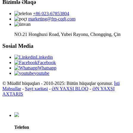
Bizimlə Əlaqə
+86 023-67853804
marketing@frp-cqdj.com
NO.21 Honghuxi Road, Yubei Rayonu, Chongqing, Çin
Sosial Media
Linkedin
Facebook
Whatsapp
youtube
© Müəllif hüquqları - 2010-2025: Bütün hüquqlar qorunur.
İsti
Məhsullar
-
Sayt xəritəsi
-
ƏN YAXŞI BLOQ
-
ƏN YAXŞI
AXTARIŞ
Telefon