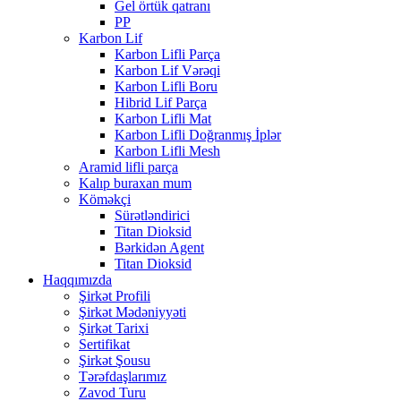
Gel örtük qatranı
PP
Karbon Lif
Karbon Lifli Parça
Karbon Lif Vərəqi
Karbon Lifli Boru
Hibrid Lif Parça
Karbon Lifli Mat
Karbon Lifli Doğranmış İplər
Karbon Lifli Mesh
Aramid lifli parça
Kalıp buraxan mum
Köməkçi
Sürətləndirici
Titan Dioksid
Bərkidən Agent
Titan Dioksid
Haqqımızda
Şirkət Profili
Şirkət Mədəniyyəti
Şirkət Tarixi
Sertifikat
Şirkət Şousu
Tərəfdaşlarımız
Zavod Turu