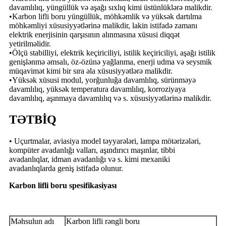
davamlılıq, yüngüllük və aşağı sıxlıq kimi üstünlüklərə malikdir.
•Karbon lifli boru yüngüllük, möhkəmlik və yüksək dartılma
möhkəmliyi xüsusiyyətlərinə malikdir, lakin istifadə zamanı
elektrik enerjisinin qarşısının alınmasına xüsusi diqqət
yetirilməlidir.
•Ölçü stabilliyi, elektrik keçiriciliyi, istilik keçiriciliyi, aşağı istilik
genişlənmə əmsalı, öz-özünə yağlanma, enerji udma və seysmik
müqavimət kimi bir sıra əla xüsusiyyətlərə malikdir.
•Yüksək xüsusi modul, yorğunluğa davamlılıq, sürünməyə
davamlılıq, yüksək temperatura davamlılıq, korroziyaya
davamlılıq, aşınmaya davamlılıq və s. xüsusiyyətlərinə malikdir.
TƏTBİQ
• Uçurtmalar, aviasiya model təyyarələri, lampa mötərizələri,
kompüter avadanlığı valları, aşındırıcı maşınlar, tibbi
avadanlıqlar, idman avadanlığı və s. kimi mexaniki
avadanlıqlarda geniş istifadə olunur.
Karbon lifli boru spesifikasiyası
Məhsulun adı
Karbon lifli rəngli boru