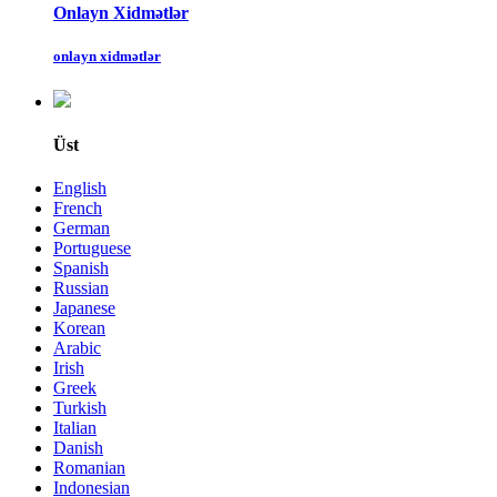
Onlayn Xidmətlər
onlayn xidmətlər
Üst
English
French
German
Portuguese
Spanish
Russian
Japanese
Korean
Arabic
Irish
Greek
Turkish
Italian
Danish
Romanian
Indonesian