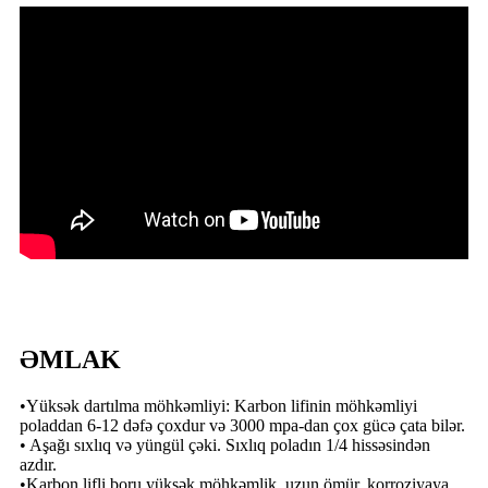
ƏMLAK
•Yüksək dartılma möhkəmliyi: Karbon lifinin möhkəmliyi
poladdan 6-12 dəfə çoxdur və 3000 mpa-dan çox gücə çata bilər.
• Aşağı sıxlıq və yüngül çəki. Sıxlıq poladın 1/4 hissəsindən
azdır.
•Karbon lifli boru yüksək möhkəmlik, uzun ömür, korroziyaya