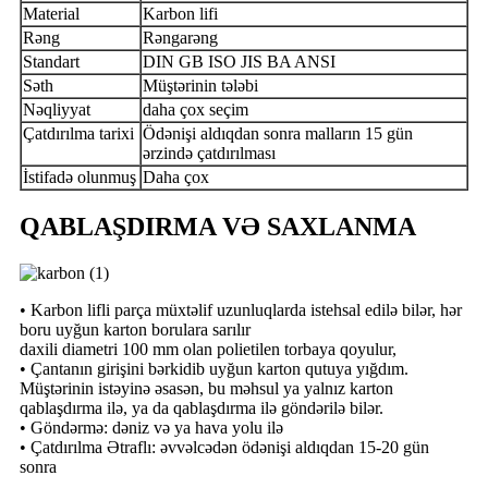
Material
Karbon lifi
Rəng
Rəngarəng
Standart
DIN GB ISO JIS BA ANSI
Səth
Müştərinin tələbi
Nəqliyyat
daha çox seçim
Çatdırılma tarixi
Ödənişi aldıqdan sonra malların 15 gün
ərzində çatdırılması
İstifadə olunmuş
Daha çox
QABLAŞDIRMA VƏ SAXLANMA
• Karbon lifli parça müxtəlif uzunluqlarda istehsal edilə bilər, hər
boru uyğun karton borulara sarılır
daxili diametri 100 mm olan polietilen torbaya qoyulur,
• Çantanın girişini bərkidib uyğun karton qutuya yığdım.
Müştərinin istəyinə əsasən, bu məhsul ya yalnız karton
qablaşdırma ilə, ya da qablaşdırma ilə göndərilə bilər.
• Göndərmə: dəniz və ya hava yolu ilə
• Çatdırılma Ətraflı: əvvəlcədən ödənişi aldıqdan 15-20 gün
sonra