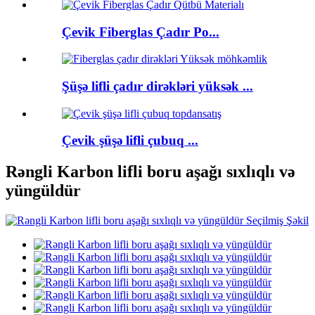
Çevik Fiberglas Çadır Po...
Şüşə lifli çadır dirəkləri yüksək ...
Çevik şüşə lifli çubuq ...
Rəngli Karbon lifli boru aşağı sıxlıqlı və
yüngüldür