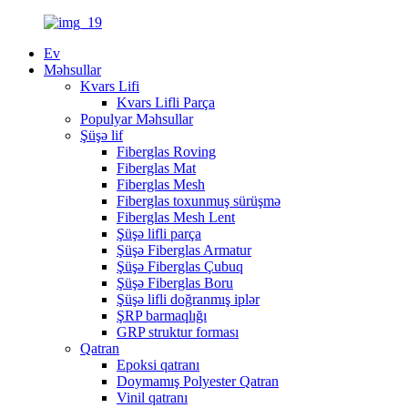
Ev
Məhsullar
Kvars Lifi
Kvars Lifli Parça
Populyar Məhsullar
Şüşə lif
Fiberglas Roving
Fiberglas Mat
Fiberglas Mesh
Fiberglas toxunmuş sürüşmə
Fiberglas Mesh Lent
Şüşə lifli parça
Şüşə Fiberglas Armatur
Şüşə Fiberglas Çubuq
Şüşə Fiberglas Boru
Şüşə lifli doğranmış iplər
ŞRP barmaqlığı
GRP struktur forması
Qatran
Epoksi qatranı
Doymamış Polyester Qatran
Vinil qatranı