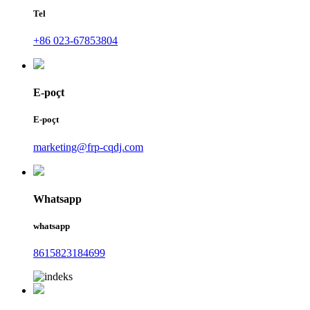
Tel
+86 023-67853804
E-poçt
E-poçt
marketing@frp-cqdj.com
Whatsapp
whatsapp
8615823184699